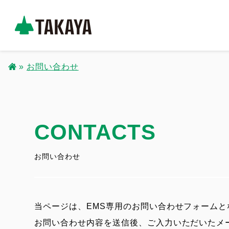
メ
イ
コ
ン
ー
コ
お問い合わせ
ポ
ン
パ
レ
テ
ー
ン
ン
ト
ツ
CONTACTS
く
サ
に
イ
ず
移
お問い合わせ
ト
動
_
ヘ
当ページは、EMS専用のお問い合わせフォームと
ッ
お問い合わせ内容を送信後、ご入力いただいたメ