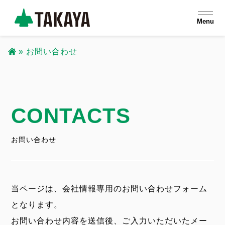
メ
Menu
イ
ン
お問い合わせ
コ
パ
ン
ン
テ
ン
CONTACTS
く
ツ
ず
に
お問い合わせ
移
動
当ページは、会社情報専用のお問い合わせフォーム
となります。
お問い合わせ内容を送信後、ご入力いただいたメー