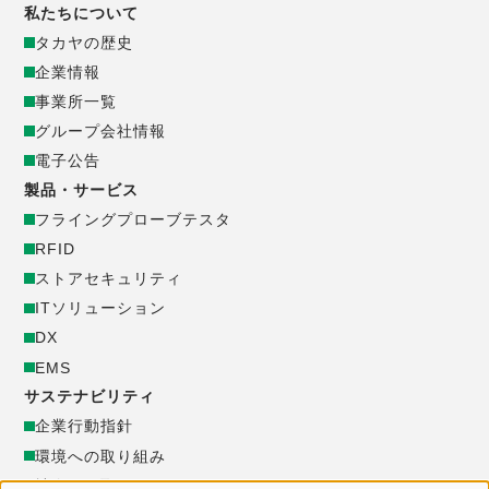
コ
私たちについて
タカヤの歴史
ー
企業情報
事業所一覧
ポ
グループ会社情報
電子公告
レ
製品・サービス
ー
フライングプローブテスタ
RFID
ト
ストアセキュリティ
ITソリューション
サ
DX
EMS
イ
サステナビリティ
企業行動指針
ト
環境への取り組み
_
社会への取り組み