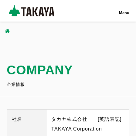
メ
Menu
イ
ン
コ
パ
ン
ン
テ
ン
COMPANY
く
ツ
ず
に
企業情報
移
動
社名
タカヤ株式会社 [英語表記]
TAKAYA Corporation