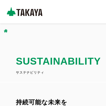
メ
イ
コ
ン
ー
コ
ポ
ン
パ
レ
テ
ー
ン
ン
ト
ツ
SUSTAINABILITY
く
サ
に
イ
ず
移
サステナビリティ
ト
動
_
ヘ
ッ
持続可能な未来を