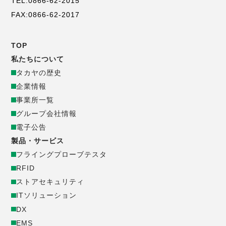
TEL:0866-62-2015
FAX:0866-62-2017
TOP
コ
私たちについて
タカヤの歴史
ー
企業情報
事業所一覧
ポ
グループ会社情報
電子公告
レ
製品・サービス
ー
フライングプローブテスタ
RFID
ト
ストアセキュリティ
ITソリューション
サ
DX
EMS