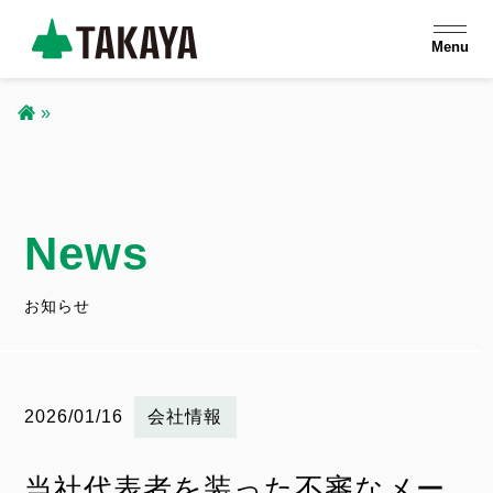
メ
Menu
イ
ン
コ
パ
ン
ン
テ
ン
News
く
ツ
ず
に
お知らせ
移
動
2026/01/16
お
会社情報
知
当社代表者を装った不審なメー
ら